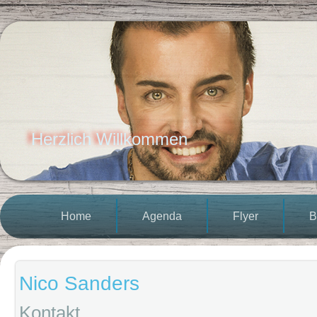
Herzlich Willkommen
Home
Agenda
Flyer
B
Nico Sanders
Kontakt